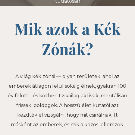
tudatosan
Mik azok a Kék
Zónák?
A világ kék zónái — olyan területek, ahol az
emberek átlagon felül sokáig élnek, gyakran 100
év fölött… és közben fizikailag aktívak, mentálisan
frissek, boldogok. A hosszú élet kutatói azt
kezdték el vizsgálni, hogy mit csinálnak itt
másként az emberek, és mik a közös jellemzők.