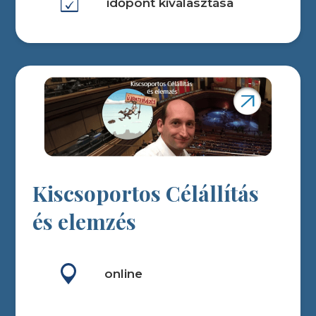
időpont kiválasztása
Kiscsoportos Célállítás
és elemzés
online